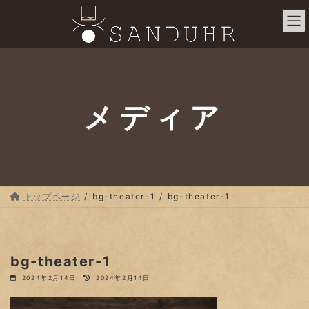
コ
ナ
ン
ビ
テ
ゲ
ン
ー
ツ
シ
へ
ョ
ス
ン
メディア
キ
に
ッ
移
プ
動
トップページ
bg-theater-1
bg-theater-1
bg-theater-1
最
2024年2月14日
2024年2月14日
終
更
新