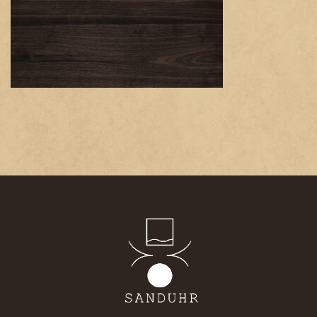
日
時
: