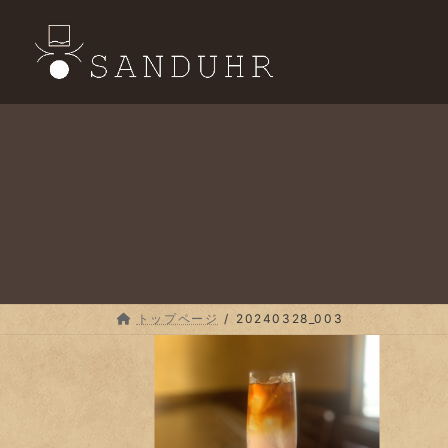
コ
ナ
ン
ビ
テ
ゲ
ン
ー
ツ
シ
へ
ョ
ス
ン
キ
に
ッ
移
プ
動
トップページ
20240328_003