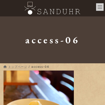
コ
ナ
ン
ビ
テ
ゲ
ン
ー
ツ
シ
へ
ョ
ス
ン
access-06
キ
に
ッ
移
プ
動
トップページ
access-06